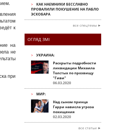
жием.
КАК НАЕМНИКИ БЕССЛАВНО
ПРОВАЛИЛИ ПОКУШЕНИЕ НА ПАБЛО
авления
ЭСКОБАРА
льтатом
все спецтемы ►
ведёт к
ОГЛЯД ЗМІ
ание на
рела не
УКРАИНА:
ультаты
Раскрыты подробности
ликвидации Михаила
Толстых по прозвищу
ска при
"Гиви"
06.03.2020
МИР:
Над сыном принца
Гарри нависла угроза
похищения
02.03.2020
все статьи ►