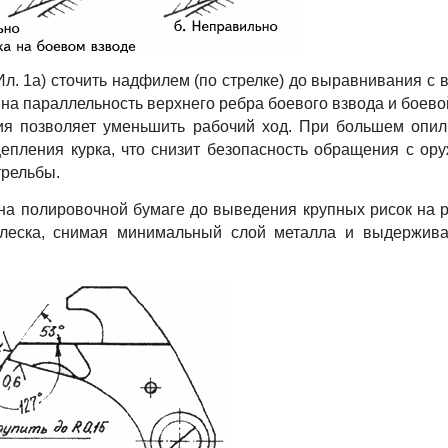
л. 1а) сточить надфилем (по стрелке) до выравнивания с 
на параллельность верхнего ребра боевого взвода и боево
ия позволяет уменьшить рабочий ход. При большем опи
цепления курка, что снизит безопасность обращения с ор
трельбы.
на полировочной бумаге до выведения крупных рисок на 
 блеска, снимая минимальный слой металла и выдержив