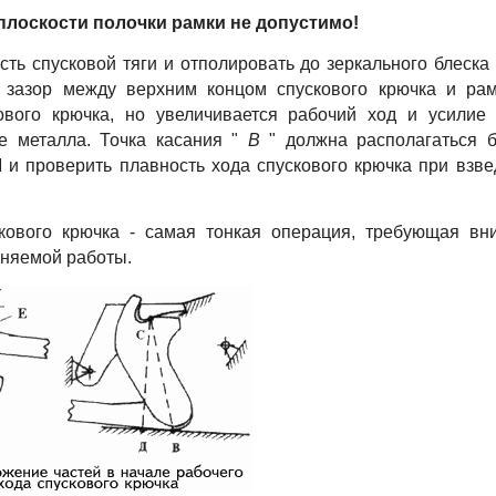
плоскости полочки рамки не допустимо!
ть спусковой тяги и отполировать до зеркального блеска (
 зазор между верхним концом спускового крючка и рам
ового крючка, но увеличивается рабочий ход и усилие 
е металла. Точка касания "
B
" должна располагаться 
М и проверить плавность хода спускового крючка при взв
кового крючка - самая тонкая операция, требующая вн
лняемой работы.