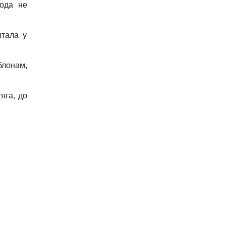
вода не
птала у
блонам,
яга, до