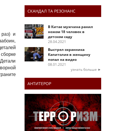
СКАНДАЛ ТА РЕЗОНАНС
В Китае мужчина ранил
ножом 18 человек в
 раз) и
детском саду
забоин,
28.04.2021
деталей
Выстрел охранника
 сборке
Капитолия в женщину
попал на видео
 Детали
08.01.2021
творной
узнать больше ►
траните
АНТИТЕРОР