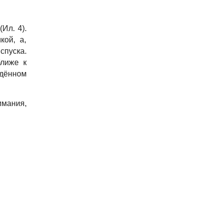
Ил. 4).
кой, а,
спуска.
ближе к
едённом
имания,