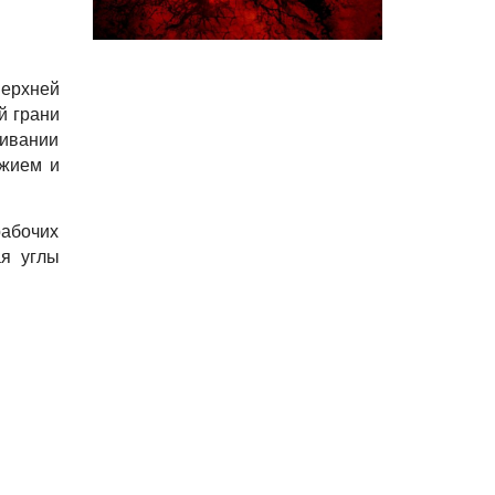
верхней
й грани
ливании
ужием и
рабочих
ая углы