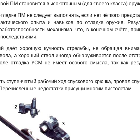
вой ПМ становится высокоточным (для своего класса) ору
отладке ПМ не следует выполнять, если нет чёткого предст
ктического опыта и навыков по отладке оружия. Резу
аботоспособности механизма, что, в конечном счёте, при
 последствиями.
ый даёт хорошую кучность стрельбы, не обращая вним
вола, а хороший ствол иногда обнаруживается после отст
воле отладка УСМ не имеет особого смысла, так как рез
ь ступенчатый рабочий ход спускового крючка, провал спу
. Перечисленные недостатки присущи многим пистолетам.