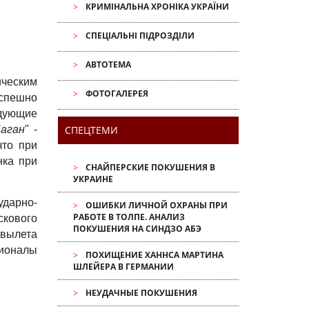
КРИМІНАЛЬНА ХРОНІКА УКРАЇНИ
СПЕЦІАЛЬНІ ПІДРОЗДІЛИ
АВТОТЕМА
ческим
ФОТОГАЛЕРЕЯ
успешно
едующие
аган
" -
СПЕЦТЕМИ
что при
нка при
СНАЙПЕРСКИЕ ПОКУШЕНИЯ В
УКРАИНЕ
ударно-
ОШИБКИ ЛИЧНОЙ ОХРАНЫ ПРИ
РАБОТЕ В ТОЛПЕ. АНАЛИЗ
скового
ПОКУШЕНИЯ НА СИНДЗО АБЭ
 вылета
сионалы
ПОХИЩЕНИЕ ХАННСА МАРТИНА
ШЛЕЙЕРА В ГЕРМАНИИ
НЕУДАЧНЫЕ ПОКУШЕНИЯ