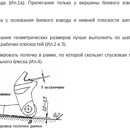
ода (Ил.1а). Прилегание только у вершины боевого вз
ка у основания боевого взвода и нижней плоскости ше
ания геометрических размеров лучше выполнять по ша
абочих плоскостей (Ил.2 и 3).
ровать полочку в рамке, по которой скользит спусковая т
ного блеска (Ил.4).