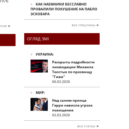
1976
КАК НАЕМНИКИ БЕССЛАВНО
ПРОВАЛИЛИ ПОКУШЕНИЕ НА ПАБЛО
ЭСКОБАРА
все спецтемы ►
ытия ►
ОГЛЯД ЗМІ
УКРАИНА:
Раскрыты подробности
ликвидации Михаила
Толстых по прозвищу
"Гиви"
06.03.2020
МИР:
Над сыном принца
Гарри нависла угроза
похищения
02.03.2020
все статьи ►