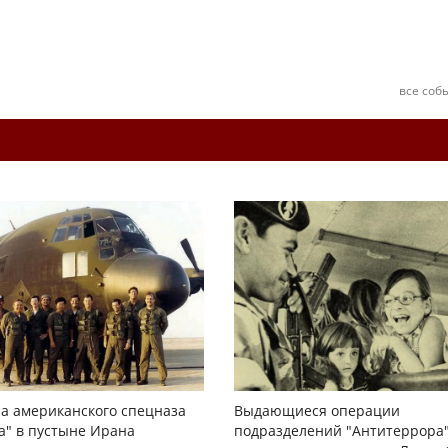
все соб
а американского спецназа
Выдающиеся операции
а" в пустыне Ирана
подразделений "Антитеррора"