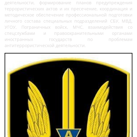
деятельности, формирование планов предупреждения
террористических актов и их пресечение, координация и
методическое обеспечение профессиональной подготовки
личного состава специальных подразделений СБУ, МВД,
УГОУ, Пограничных войск, МЧС, взаимодействия со
спецслужбами и правоохранительными органами
иностранных государств по проблемам
антитеррористической деятельности.