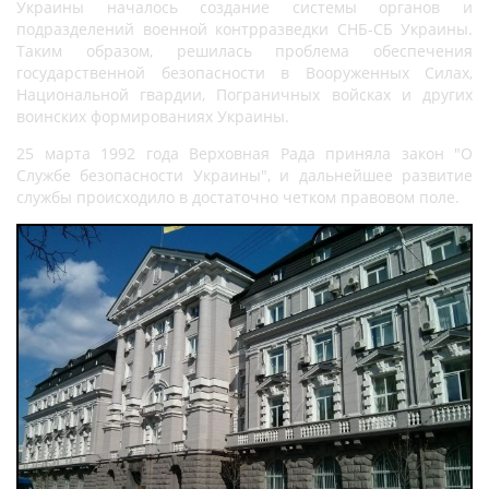
Украины началось создание системы органов и
подразделений военной контрразведки СНБ-СБ Украины.
Таким образом, решилась проблема обеспечения
государственной безопасности в Вооруженных Силах,
Национальной гвардии, Пограничных войсках и других
воинских формированиях Украины.
25 марта 1992 года Верховная Рада приняла закон "О
Службе безопасности Украины", и дальнейшее развитие
службы происходило в достаточно четком правовом поле.