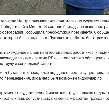
оительстве Центра олимпийской подготовки по художественн
е Победителей в Минске. В составе бригады он выполнял р
 хореографии, сообщила пресс-служба президента. Сообщ
 которых было видно, что Лукашенко работал без строите
, нахождение на ней неаттестованных работников, к тому 
законодательными актами РБ», — говорится в обращении, 
о труду и социальной защите.
ржал Лукашенко, находился под давлением, и существовала
го перемещения, из-за чего был возможен гидроудар по
артамент государственной инспекции труда, однако ведомс
лжностных лиц, допустивших к каменным работам граждан б