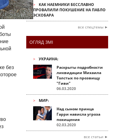
КАК НАЕМНИКИ БЕССЛАВНО
ПРОВАЛИЛИ ПОКУШЕНИЕ НА ПАБЛО
ЭСКОБАРА
все спецтемы ►
ой
аботы
ение
ОГЛЯД ЗМІ
льной
УКРАИНА:
Раскрыты подробности
же без
ликвидации Михаила
которое
Толстых по прозвищу
"Гиви"
06.03.2020
МИР:
Над сыном принца
Гарри нависла угроза
тво
похищения
02.03.2020
ез
все статьи ►