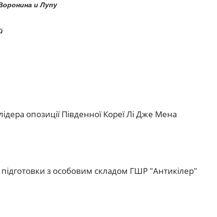
оронина и Лупу
й
лідера опозиції Південної Кореї Лі Дже Мена
 підготовки з особовим складом ГШР "Антикілер"