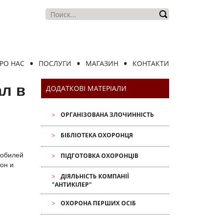
РО НАС
ПОСЛУГИ
МАГАЗИН
КОНТАКТИ
л в
ДОДАТКОВІ МАТЕРІАЛИ
ОРГАНІЗОВАНА ЗЛОЧИННІСТЬ
БІБЛІОТЕКА ОХОРОНЦЯ
мобилей
ПІДГОТОВКА ОХОРОНЦІВ
он и
ДІЯЛЬНІСТЬ КОМПАНІЇ
"АНТИКІЛЕР"
ОХОРОНА ПЕРШИХ ОСІБ