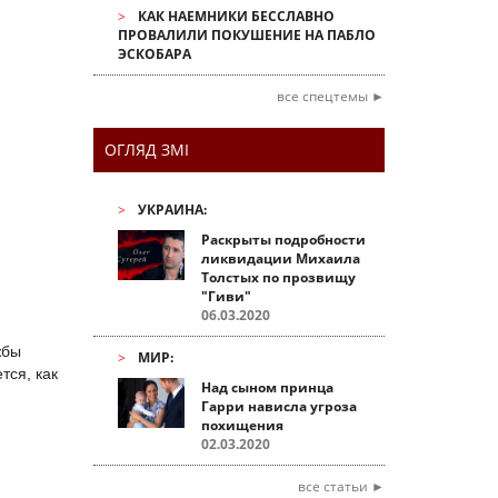
КАК НАЕМНИКИ БЕССЛАВНО
ПРОВАЛИЛИ ПОКУШЕНИЕ НА ПАБЛО
ЭСКОБАРА
все спецтемы ►
ОГЛЯД ЗМІ
УКРАИНА:
Раскрыты подробности
ликвидации Михаила
Толстых по прозвищу
"Гиви"
06.03.2020
жбы
МИР:
тся, как
Над сыном принца
Гарри нависла угроза
похищения
.
02.03.2020
все статьи ►