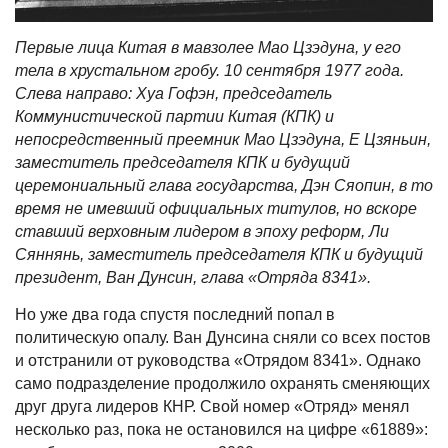
Первые лица Китая в мавзолее Мао Цзэдуна, у его
тела в хрустальном гробу. 10 сентября 1977 года.
Слева направо: Хуа Гофэн, председатель
Коммунистической партии Китая (КПК) и
непосредственный преемник Мао Цзэдуна, Е Цзяньин,
заместитель председателя КПК и будущий
церемониальный глава государства, Дэн Сяопин, в то
время не имевший официальных титулов, но вскоре
ставший верховным лидером в эпоху реформ, Ли
Сяннянь, заместитель председателя КПК и будущий
президент, Ван Дунсин, глава «Отряда 8341».
Но уже два года спустя последний попал в
политическую опалу. Ван Дунсина сняли со всех постов
и отстранили от руководства «Отрядом 8341». Однако
само подразделение продолжило охранять сменяющих
друг друга лидеров КНР. Свой номер «Отряд» менял
несколько раз, пока не остановился на цифре «61889»: