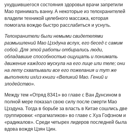
ухудшившегося состояния здоровья врачи запретили
Мао принимать ванну. А некоторые из телохранителей
владели техникой целебного массажа, которая
помогала вождю быстро расслабиться и уснуть.
Телохранители были немыми свидетелями
размышлений Мао Цзэдуна вслух, его бесед с самим
собой. Для этой работы отбирались люди,
обладавшие способностью ощущать и понимать
движение каждого мускула на его лице или теле; они
на лету схватывали все его пожелания и тут же
выполняли их/из книги «Великий Мао. Гений и
злодейство».
Между тем «Отряд 8341» во главе с Ван Дунсином в
полной мере показал свою силу после смерти Мао
Цзэдуна. Тогда в борьбе за власть в Китае сошлись две
группировки: «прагматиков» во главе с Хуа Гофэном и
«радикалов». Среди четырех лидеров последней была
вдова вождя Цзян Цин.