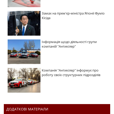
Замах на прем'єр-міністра Японії Фуміо
Кісіда
Інформація щодо діяльності групи
компаній "Антикілер"
Компанія "Антикілер" інформує про
роботу своїх структурних підрозділів
ДОДАТКОВІ МАТЕРІАЛИ